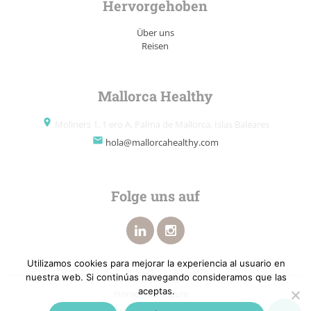
Hervorgehoben
Über uns
Reisen
Mallorca Healthy
place
Moliners 1, 1 ero A, Palma de Mallorca, Islas Baleares
email
hola@mallorcahealthy.com
Folge uns auf
Utilizamos cookies para mejorar la experiencia al usuario en
nuestra web. Si continúas navegando consideramos que las
aceptas.
Home
Configure