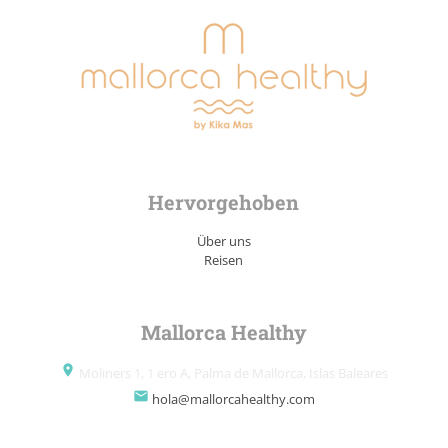
Hervorgehoben
Über uns
Reisen
Mallorca Healthy
place
Moliners 1, 1 ero A, Palma de Mallorca, Islas Baleares
email
hola@mallorcahealthy.com