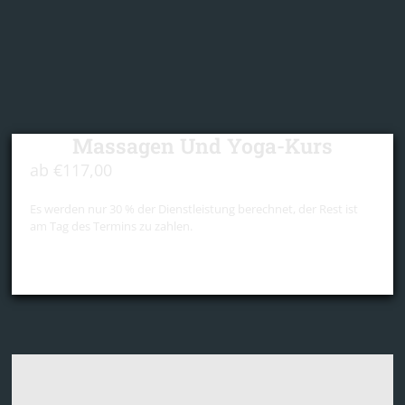
Massagen Und Yoga-Kurs
ab
€
117,00
Es werden nur 30 % der Dienstleistung berechnet, der Rest ist
am Tag des Termins zu zahlen.