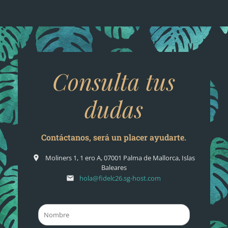
Consulta tus
dudas
Contáctanos, será un placer ayudarte.
Moliners 1, 1 ero A, 07001 Palma de Mallorca, Islas
place
Baleares
hola@fidelc26.sg-host.com
email