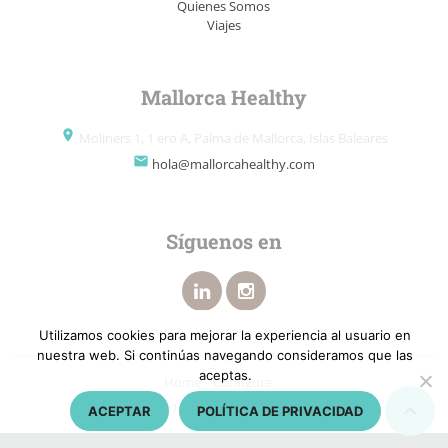
Quienes Somos
Viajes
Mallorca Healthy
place
Moliners 1, 1 ero A, Palma de Mallorca, Islas Baleares
email
hola@mallorcahealthy.com
Síguenos en
Utilizamos cookies para mejorar la experiencia al usuario en
nuestra web. Si continúas navegando consideramos que las
aceptas.
Home
Configure

© 2013 - 2023 kikamas.com
ACEPTAR
POLÍTICA DE PRIVACIDAD